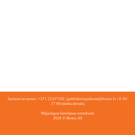
Sazinies ar mums |
+371 22337102
|
publiskieiepirkumi@hestio.lv
| 8:30-
17:00 (darba dienās)
Mājaslapas lietošanas noteikumi
2026 © Hestio AS