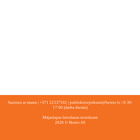
Sazinies ar mums |
+371 22337102
|
publiskieiepirkumi@hestio.lv
| 8:30-
17:00 (darba dienās)
Mājaslapas lietošanas noteikumi
2026 © Hestio AS