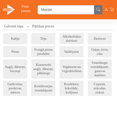
Visas
preces
Galvenā lapa
Pārtikas preces
Alkoholiskie
Kafija
Tēja
Dzērieni
dzērieni
Svaigā piena
Gaļas, zivis,
Piens
Saldējums
produkti
olas
Graudaugu
Konservēti
Augļi, dārzeņi,
Vegāniem un
izstrādājumi,
augļi, dārzeņi,
biezeņi
veģetāriešiem
gatavas
pākšaugi
maltītes
Garšvielas,
Konfektes,
Cepumi,
Konditorejas
piedevas,
šokolāde,
uzkodas,
izstrādājumi
mērces
košļenes
rieksti