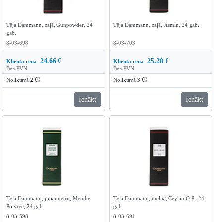
Tēja Dammann, zaļā, Gunpowder, 24
Tēja Dammann, zaļā, Jasmin, 24 gab.
gab.
8-03-698
8-03-703
24.66
€
25.20
€
Klienta cena
Klienta cena
Bez PVN
Bez PVN
Noliktavā
2
🛈
Noliktavā
3
🛈
Ienākt
Ienākt
Tēja Dammann, piparmētru, Menthe
Tēja Dammann, melnā, Ceylan O.P., 24
Poivree, 24 gab.
gab.
8-03-598
8-03-691