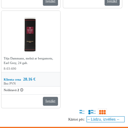
Ienākt
Ienākt
Tēja Dammann, melnā ar bergamotu,
Earl Grey, 24 gab.
8-03-690
28.16
€
Klienta cena
Bez PVN
Noliktavā
2
🛈
Ienākt
Kārtot pēc: