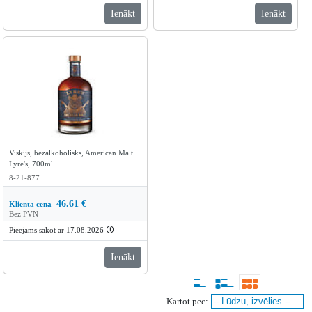
Ienākt
Ienākt
Viskijs, bezalkoholisks, American Malt
Lyre's, 700ml
8-21-877
46.61
€
Klienta cena
Bez PVN
Pieejams sākot ar 17.08.2026
🛈
Ienākt
Kārtot pēc: