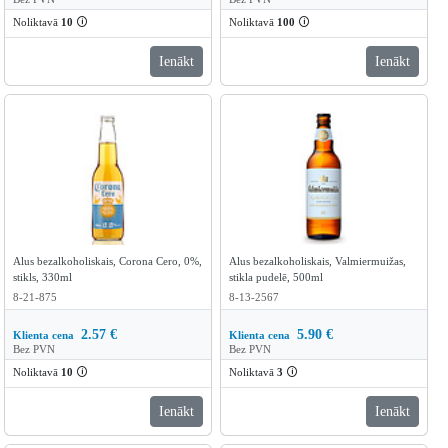
Noliktavā
10
🛈
Noliktavā
100
🛈
Ienākt
Ienākt
Alus bezalkoholiskais, Corona Cero, 0%,
Alus bezalkoholiskais, Valmiermuižas,
stikls, 330ml
stikla pudelē, 500ml
8-21-875
8-13-2567
2.57
€
5.90
€
Klienta cena
Klienta cena
Bez PVN
Bez PVN
Noliktavā
10
🛈
Noliktavā
3
🛈
Ienākt
Ienākt