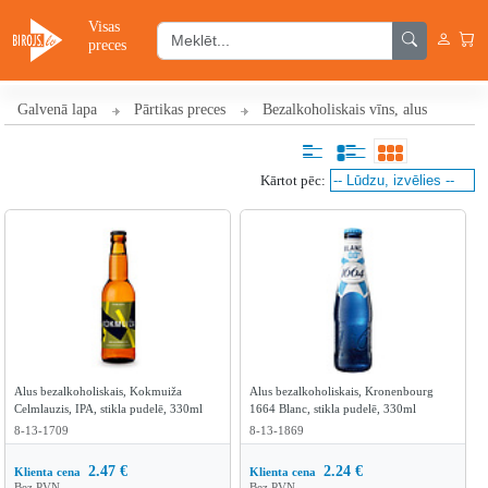
Visas
preces
Galvenā lapa
Pārtikas preces
Bezalkoholiskais vīns, alus
Kārtot pēc:
Alus bezalkoholiskais, Kokmuiža
Alus bezalkoholiskais, Kronenbourg
Celmlauzis, IPA, stikla pudelē, 330ml
1664 Blanc, stikla pudelē, 330ml
8-13-1709
8-13-1869
2.47
€
2.24
€
Klienta cena
Klienta cena
Bez PVN
Bez PVN