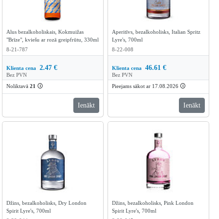
Alus bezalkoholiskais, Kokmuižas
Aperitīvs, bezalkoholisks, Italian Spritz
"Brīze", kviešu ar rozā greipfrūtu, 330ml
Lyre's, 700ml
8-21-787
8-22-008
2.47
€
46.61
€
Klienta cena
Klienta cena
Bez PVN
Bez PVN
Noliktavā
21
🛈
Pieejams sākot ar 17.08.2026
🛈
Ienākt
Ienākt
Džins, bezalkoholisks, Dry London
Džins, bezalkoholisks, Pink London
Spirit Lyre's, 700ml
Spirit Lyre's, 700ml