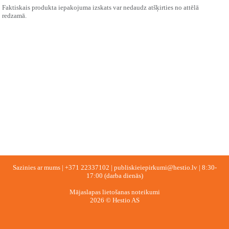
Faktiskais produkta iepakojuma izskats var nedaudz atšķirties no attēlā
redzamā.
Sazinies ar mums |
+371 22337102
|
publiskieiepirkumi@hestio.lv
| 8:30-
17:00 (darba dienās)
Mājaslapas lietošanas noteikumi
2026 © Hestio AS