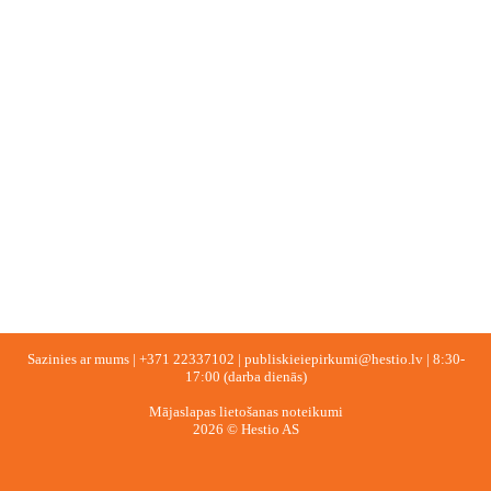
Sazinies ar mums |
+371 22337102
|
publiskieiepirkumi@hestio.lv
| 8:30-
17:00 (darba dienās)
Mājaslapas lietošanas noteikumi
2026 © Hestio AS