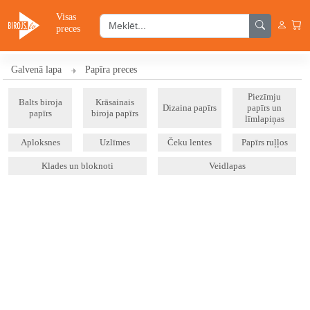
Visas
preces
Galvenā lapa
Papīra preces
Piezīmju
Balts biroja
Krāsainais
Dizaina papīrs
papīrs un
papīrs
biroja papīrs
līmlapiņas
Aploksnes
Uzlīmes
Čeku lentes
Papīrs ruļļos
Klades un bloknoti
Veidlapas