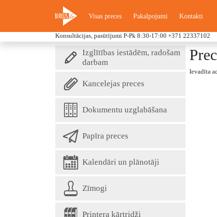
Visas preces
Pakalpojumi
Kontakti
Konsultācijas, pasūtījumi P-Pk 8:30-17:00
+371 22337102
Prec
Izglītības iestādēm, radošam
darbam
Ievadīta a
Kancelejas preces
Dokumentu uzglabāšana
Papīra preces
Kalendāri un plānotāji
Zīmogi
Printera kārtridži