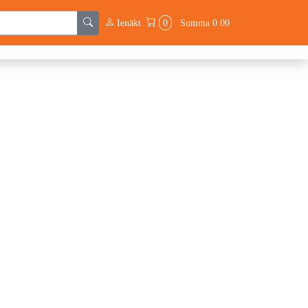
Ienākt
0
Summa
0.00