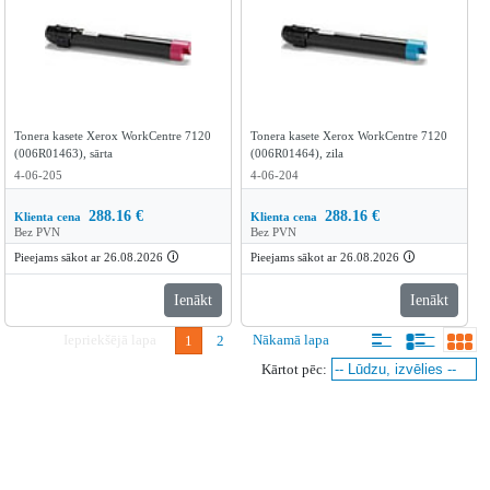
Tonera kasete Xerox WorkCentre 7120
Tonera kasete Xerox WorkCentre 7120
(006R01463), sārta
(006R01464), zila
4-06-205
4-06-204
288.16
€
288.16
€
Klienta cena
Klienta cena
Bez PVN
Bez PVN
Pieejams sākot ar 26.08.2026
🛈
Pieejams sākot ar 26.08.2026
🛈
Ienākt
Ienākt
Iepriekšējā lapa
Nākamā lapa
1
2
Kārtot pēc: