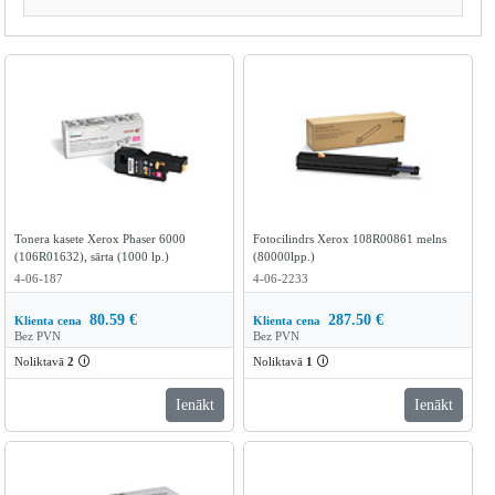
Tonera kasete Xerox Phaser 6000
Fotocilindrs Xerox 108R00861 melns
(106R01632), sārta (1000 lp.)
(80000lpp.)
4-06-187
4-06-2233
80.59
€
287.50
€
Klienta cena
Klienta cena
Bez PVN
Bez PVN
Noliktavā
2
🛈
Noliktavā
1
🛈
Ienākt
Ienākt