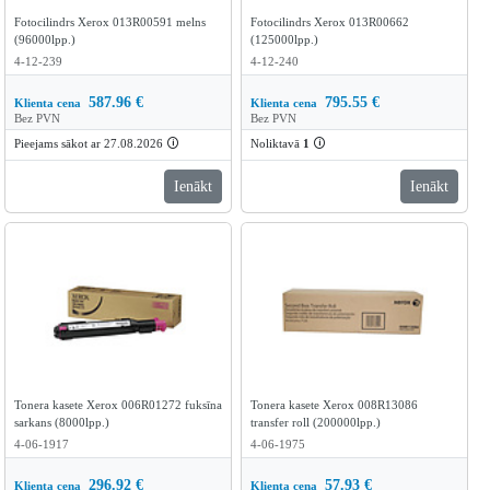
Fotocilindrs Xerox 013R00591 melns
Fotocilindrs Xerox 013R00662
(96000lpp.)
(125000lpp.)
4-12-239
4-12-240
587.96
€
795.55
€
Klienta cena
Klienta cena
Bez PVN
Bez PVN
Pieejams sākot ar 27.08.2026
🛈
Noliktavā
1
🛈
Ienākt
Ienākt
Tonera kasete Xerox 006R01272 fuksīna
Tonera kasete Xerox 008R13086
sarkans (8000lpp.)
transfer roll (200000lpp.)
4-06-1917
4-06-1975
296.92
€
57.93
€
Klienta cena
Klienta cena