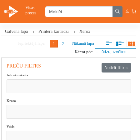
Visas
preces
Galvenā lapa
Printera kārtridži
Xerox
Iepriekšējā lapa
Nākamā lapa
1
2
Kārtot pēc:
PREČU FILTRS
Izdruku skaits
Krāsa
Veids