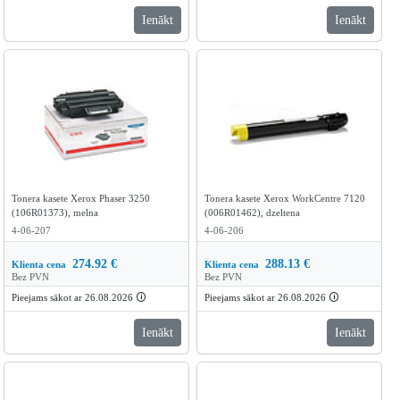
Ienākt
Ienākt
Tonera kasete Xerox Phaser 3250
Tonera kasete Xerox WorkCentre 7120
(106R01373), melna
(006R01462), dzeltena
4-06-207
4-06-206
274.92
€
288.13
€
Klienta cena
Klienta cena
Bez PVN
Bez PVN
Pieejams sākot ar 26.08.2026
🛈
Pieejams sākot ar 26.08.2026
🛈
Ienākt
Ienākt