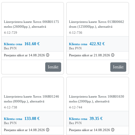
Lāzerprintera kasete Xerox 006R01175
Lāzerprintera kasete Xerox 013R00662
melns (26000lpp.), alternatīvā
drum (125000lpp.), alternatīvā
4-12-729
4-12-736
161.60
€
422.92
€
Klienta cena
Klienta cena
Bez PVN
Bez PVN
Pieejams sākot ar 14.08.2026
🛈
Pieejams sākot ar 21.08.2026
🛈
Ienākt
Ienākt
Lāzerprintera kasete Xerox 106R01246
Lāzerprintera kasete Xerox 106R01630
melns (8000lpp.), alternatīvā
melns (2000lpp.), alternatīvā
4-12-738
4-12-744
133.08
€
39.35
€
Klienta cena
Klienta cena
Bez PVN
Bez PVN
Pieejams sākot ar 14.08.2026
🛈
Pieejams sākot ar 14.08.2026
🛈