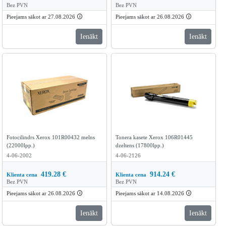
Bez PVN
Bez PVN
Pieejams sākot ar 27.08.2026
🛈
Pieejams sākot ar 26.08.2026
🛈
Ienākt
Ienākt
Fotocilindrs Xerox 101R00432 melns
Tonera kasete Xerox 106R01445
(22000lpp.)
dzeltens (17800lpp.)
4-06-2002
4-06-2126
419.28
€
914.24
€
Klienta cena
Klienta cena
Bez PVN
Bez PVN
Pieejams sākot ar 26.08.2026
🛈
Pieejams sākot ar 14.08.2026
🛈
Ienākt
Ienākt