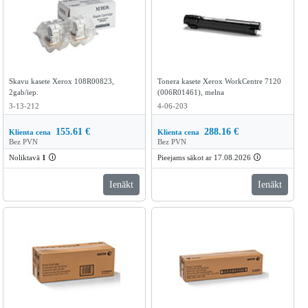
Skavu kasete Xerox 108R00823,
Tonera kasete Xerox WorkCentre 7120
2gab/iep.
(006R01461), melna
3-13-212
4-06-203
155.61
€
288.16
€
Klienta cena
Klienta cena
Bez PVN
Bez PVN
Noliktavā
1
🛈
Pieejams sākot ar 17.08.2026
🛈
Ienākt
Ienākt