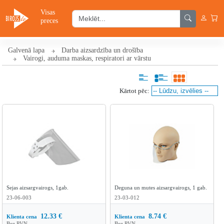
Visas
preces
Galvenā lapa
Darba aizsardzība un drošība
Vairogi, auduma maskas, respiratori ar vārstu
Kārtot pēc:
Sejas aizsargvairogs, 1gab.
Deguna un mutes aizsargvairogs, 1 gab.
23-06-003
23-03-012
12.33
€
8.74
€
Klienta cena
Klienta cena
Bez PVN
Bez PVN