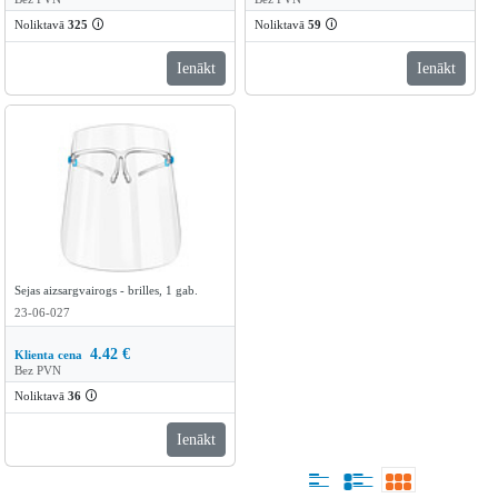
Noliktavā
325
🛈
Noliktavā
59
🛈
Ienākt
Ienākt
Sejas aizsargvairogs - brilles, 1 gab.
23-06-027
4.42
€
Klienta cena
Bez PVN
Noliktavā
36
🛈
Ienākt