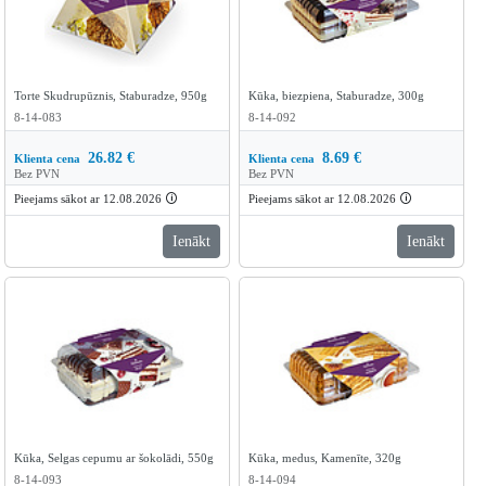
Torte Skudrupūznis, Staburadze, 950g
Kūka, biezpiena, Staburadze, 300g
8-14-083
8-14-092
26.82
€
8.69
€
Klienta cena
Klienta cena
Bez PVN
Bez PVN
Pieejams sākot ar 12.08.2026
🛈
Pieejams sākot ar 12.08.2026
🛈
Ienākt
Ienākt
Kūka, Selgas cepumu ar šokolādi, 550g
Kūka, medus, Kamenīte, 320g
8-14-093
8-14-094