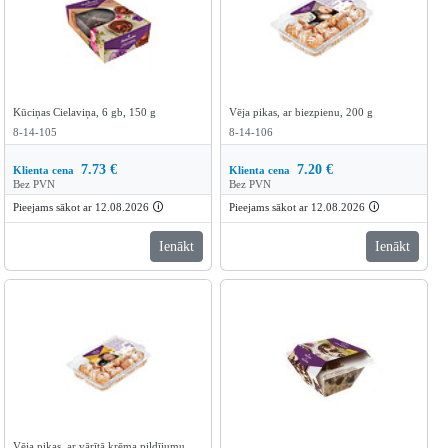
Kūciņas Cielaviņa, 6 gb, 150 g
Vēja pikas, ar biezpienu, 200 g
8-14-105
8-14-106
7.73
€
7.20
€
Klienta cena
Klienta cena
Bez PVN
Bez PVN
Pieejams sākot ar 12.08.2026
🛈
Pieejams sākot ar 12.08.2026
🛈
Ienākt
Ienākt
Vēja pikas, ar vārītā krēma pildījumu,