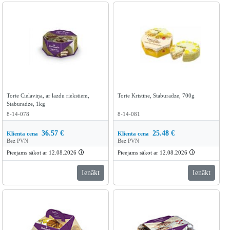
Torte Cielaviņa, ar lazdu riekstiem,
Torte Kristīne, Staburadze, 700g
Staburadze, 1kg
8-14-078
8-14-081
36.57
€
25.48
€
Klienta cena
Klienta cena
Bez PVN
Bez PVN
Pieejams sākot ar 12.08.2026
🛈
Pieejams sākot ar 12.08.2026
🛈
Ienākt
Ienākt