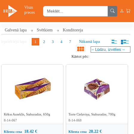
Visas
preces
Galvenā lapa
Svētkiem
Konditoreja
Iepriekšējā lapa
Nākamā lapa
1
2
3
4
7
Kārtot pēc:
Kēkss Auseklis, Staburadze, 650g
Torte Cielaviņa, Staburadze, 700g
8-14-067
8-14-068
18.42
€
28.22
€
Klienta cena
Klienta cena