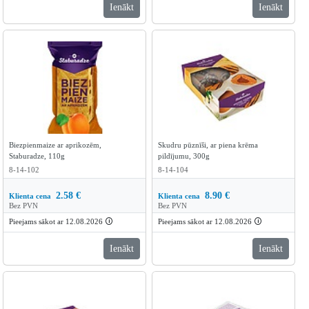
Ienākt
Ienākt
Biezpienmaize ar aprikozēm,
Skudru pūznīši, ar piena krēma
Staburadze, 110g
pildījumu, 300g
8-14-102
8-14-104
2.58
€
8.90
€
Klienta cena
Klienta cena
Bez PVN
Bez PVN
Pieejams sākot ar 12.08.2026
🛈
Pieejams sākot ar 12.08.2026
🛈
Ienākt
Ienākt