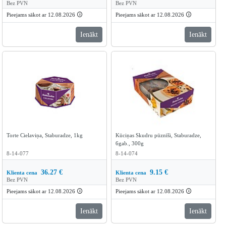
Bez PVN
Bez PVN
Pieejams sākot ar 12.08.2026
🛈
Pieejams sākot ar 12.08.2026
🛈
Ienākt
Ienākt
Torte Cielaviņa, Staburadze, 1kg
Kūciņas Skudru pūznīši, Staburadze,
6gab., 300g
8-14-077
8-14-074
36.27
€
9.15
€
Klienta cena
Klienta cena
Bez PVN
Bez PVN
Pieejams sākot ar 12.08.2026
🛈
Pieejams sākot ar 12.08.2026
🛈
Ienākt
Ienākt