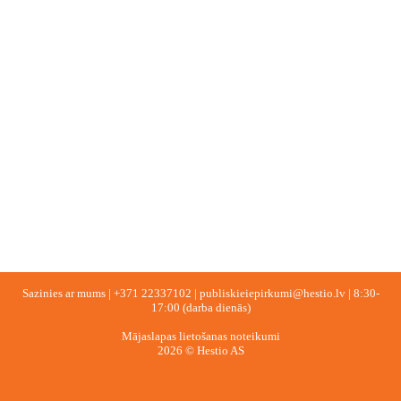
Sazinies ar mums |
+371 22337102
|
publiskieiepirkumi@hestio.lv
| 8:30-
17:00 (darba dienās)
Mājaslapas lietošanas noteikumi
2026 © Hestio AS