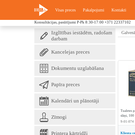
Visas preces
Pakalpojumi
Kontakti
Konsultācijas, pasūtījumi P-Pk 8:30-17:00
+371 22337102
Izglītības iestādēm, radošam
Galvenā
darbam
Kancelejas preces
Dokumentu uzglabāšana
Papīra preces
Kalendāri un plānotāji
Tualetes 
slāņi, 100 
Zīmogi
9-01-074
Printera kārtridži
Klienta c