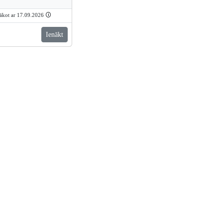
sākot ar 17.09.2026
🛈
Ienākt