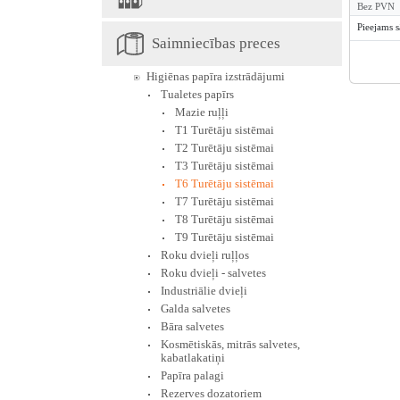
Bez PVN
Pieejams 
Saimniecības preces
Higiēnas papīra izstrādājumi
Tualetes papīrs
Mazie ruļļi
T1 Turētāju sistēmai
T2 Turētāju sistēmai
T3 Turētāju sistēmai
T6 Turētāju sistēmai
T7 Turētāju sistēmai
T8 Turētāju sistēmai
T9 Turētāju sistēmai
Roku dvieļi ruļļos
Roku dvieļi - salvetes
Industriālie dvieļi
Galda salvetes
Bāra salvetes
Kosmētiskās, mitrās salvetes,
kabatlakatiņi
Papīra palagi
Rezerves dozatoriem