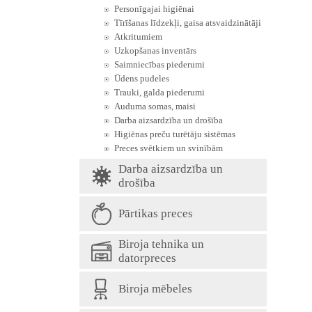
Personīgajai higiēnai
Tīrīšanas līdzekļi, gaisa atsvaidzinātāji
Atkritumiem
Uzkopšanas inventārs
Saimniecības piederumi
Ūdens pudeles
Trauki, galda piederumi
Auduma somas, maisi
Darba aizsardzība un drošība
Higiēnas preču turētāju sistēmas
Preces svētkiem un svinībām
Darba aizsardzība un
drošība
Pārtikas preces
Biroja tehnika un
datorpreces
Biroja mēbeles