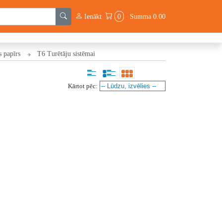
Ienākt
0
Summa
0.00
s papīrs
T6 Turētāju sistēmai
Kārtot pēc: