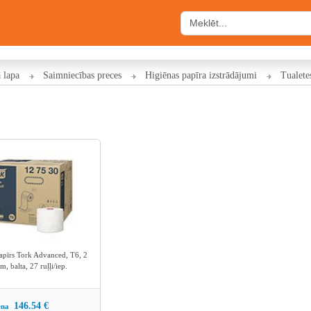
 lapa
Saimniecības preces
Higiēnas papīra izstrādājumi
Tualete
papīrs Tork Advanced, T6, 2
m, balta, 27 ruļļi/iep.
146.54
€
ena