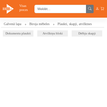
Visas
preces
Galvenā lapa
Biroja mēbeles
Plaukti, skapji, atvilktnes
Dokumentu plaukti
Atvilktņu bloki
Drēbju skapji