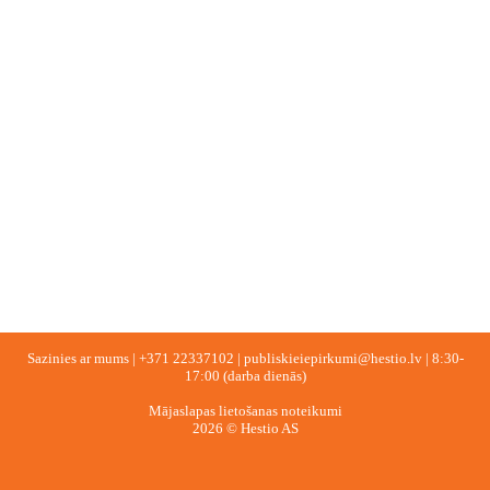
Sazinies ar mums |
+371 22337102
|
publiskieiepirkumi@hestio.lv
| 8:30-
17:00 (darba dienās)
Mājaslapas lietošanas noteikumi
2026 © Hestio AS