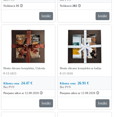
Noliktavā
35
🛈
Noliktavā
282
🛈
Ienākt
Ienākt
Hestio dāvanu komplekts, Uzkodu
Hestio dāvanu komplekts ar kafiju
8-13-1615
8-13-1616
24.47
€
26.91
€
Klienta cena
Klienta cena
Bez PVN
Bez PVN
Pieejams sākot ar 12.08.2026
🛈
Pieejams sākot ar 12.08.2026
🛈
Ienākt
Ienākt