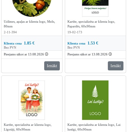
Uzlīmes, apaļas ar klienta logo, Mežs,
Kartīte, specializēta ar klienta logo,
80mm
Papardēs, 60x90mm
2-11-394
19-02-173
1.85
€
1.53
€
Klienta cena
Klienta cena
Bez PVN
Bez PVN
Pieejams sākot ar 13.08.2026
🛈
Pieejams sākot ar 13.08.2026
🛈
Ienākt
Ienākt
Kartīte, specializēta ar klienta logo,
Kartīte, specializēta ar klienta logo, Lai
Līgotāji, 60x90mm
lustīgi, 60x90mm