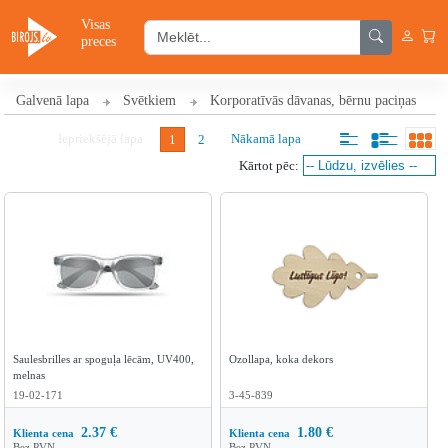
Visas
preces
Galvenā lapa
Svētkiem
Korporatīvās dāvanas, bērnu paciņas
Iepriekšējā lapa
Nākamā lapa
1
2
Kārtot pēc:
Saulesbrilles ar spoguļa lēcām, UV400,
Ozollapa, koka dekors
melnas
19-02-171
3-45-839
2.37
€
1.80
€
Klienta cena
Klienta cena
Bez PVN
Bez PVN