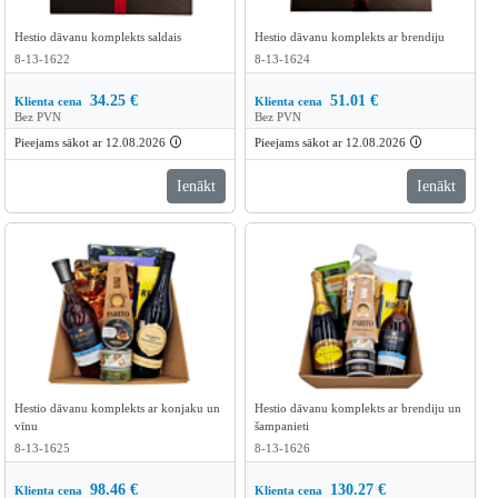
Hestio dāvanu komplekts saldais
Hestio dāvanu komplekts ar brendiju
8-13-1622
8-13-1624
34.25
€
51.01
€
Klienta cena
Klienta cena
Bez PVN
Bez PVN
Pieejams sākot ar 12.08.2026
🛈
Pieejams sākot ar 12.08.2026
🛈
Ienākt
Ienākt
Hestio dāvanu komplekts ar konjaku un
Hestio dāvanu komplekts ar brendiju un
vīnu
šampanieti
8-13-1625
8-13-1626
98.46
€
130.27
€
Klienta cena
Klienta cena