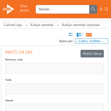
Visas
preces
Galvenā lapa
Kafijas automāti
Kafijas automātu izejvielas
Kārtot pēc:
PREČU FILTRS
Dzēriena veids
Veids
Zīmols