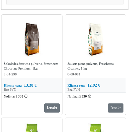
Šokolādes dzēriena pulveris, Freschezza
Sausais piena pulveris, Freschezza
Chocolate Premium, 1kg
Creamer, 1 kg
8-04-290
8-08-081
13.38
€
12.92
€
Klienta cena
Klienta cena
Bez PVN
Bez PVN
Noliktavā
338
🛈
Noliktavā
530
🛈
Ienākt
Ienākt