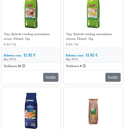
Tēja, šķīstošā vending automātiem,
Tēja, šķīstošā vending automātiem,
aveņu, Ekland, 1kg
citrona, Ekland, 1kg
8-03-741
8-03-742
11.92
€
11.02
€
Klienta cena
Klienta cena
Bez PVN
Bez PVN
Noliktavā
26
🛈
Noliktavā
4
🛈
Ienākt
Ienākt