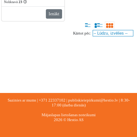
Noliktavā
23
🛈
Ienākt
Kārtot pēc:
Sazinies ar mums |
+371 22337102
|
publiskieiepirkumi@hestio.lv
| 8:30-
17:00 (darba dienās)
Mājaslapas lietošanas noteikumi
2026 © Hestio AS