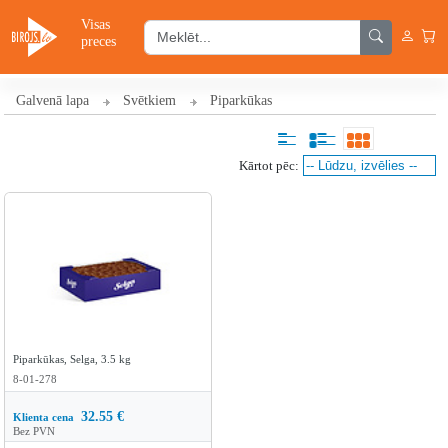
Visas
preces
Galvenā lapa
Svētkiem
Piparkūkas
Kārtot pēc:
Piparkūkas, Selga, 3.5 kg
8-01-278
32.55
€
Klienta cena
Bez PVN