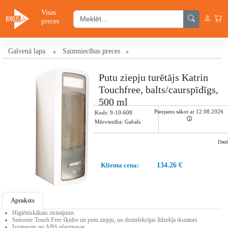
Visas
preces
Galvenā lapa
Saimniecības preces
Putu ziepju turētājs Katrin
Touchfree, balts/caurspīdīgs,
500 ml
Pieejams sākot ar 12.08.2026
Kods:
9-10-608
🛈
Mērvienība: Gabals
Dau
Klienta cena:
134.26 €
Apraksts
Higiēniskākais risinājums
Sensoric Touch Free šķidro un putu ziepju, un dezinfekcijas līdzekļa dozators
Izgatavots no ABS plastmasas