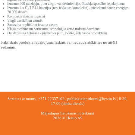
Izmanto 500 ml ziepju, putu ziepju vai dezinfekcijas līdzekļa speciālos iepakojumus
Izmanto 4 x C / LR14 baterijas (nav iekļautas komplektā) - pietiekami daudz enerģijas
70 000 devām
Kompakts dizains higiēnai
Viegli uzstādīt un uzturēt
Samazina noplūdi un ietaupa ziepes
Klusa piedziņa un pārnesumu tehnoloģija zema trokšņa dozēšanai
Daudzpusīga lietošana - piemērots putu, šķidro, želejveida produktiem
Faktiskais produkta iepakojuma izskats var nedaudz atšķirties no attēlā
redzamā.
Sazinies ar mums |
+371 22337102
|
publiskieiepirkumi@hestio.lv
| 8:30-
17:00 (darba dienās)
Mājaslapas lietošanas noteikumi
2026 © Hestio AS