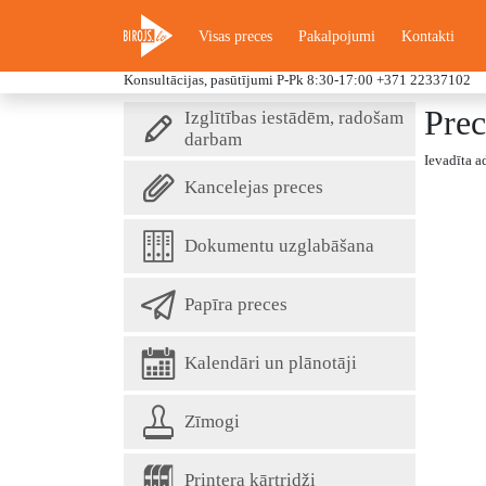
Visas preces
Pakalpojumi
Kontakti
Konsultācijas, pasūtījumi P-Pk 8:30-17:00
+371 22337102
Prec
Izglītības iestādēm, radošam
darbam
Ievadīta a
Kancelejas preces
Dokumentu uzglabāšana
Papīra preces
Kalendāri un plānotāji
Zīmogi
Printera kārtridži