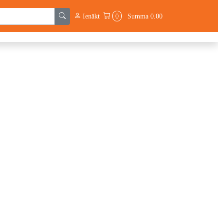
Ienākt
0
Summa
0.00