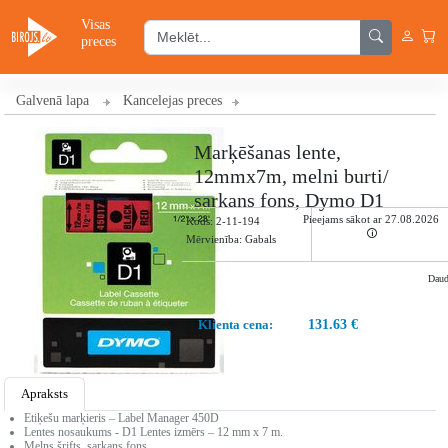
Visas
preces
Galvenā lapa
Kancelejas preces
Marķēšanas lente,
12mmx7m, melni burti/
sarkans fons, Dymo D1
Pieejams sākot ar 27.08.2026
Kods:
2-11-194
🛈
Mērvienība: Gabals
Dau
Klienta cena:
131.63 €
Apraksts
Etiķešu marķieris – Label Manager 450D
Lentes nosaukums - D1 Lentes izmērs – 12 mm x 7 m.
Melns šrifts, sarkans fons.