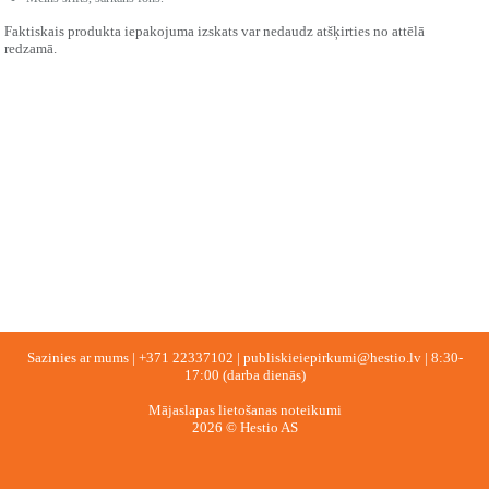
Faktiskais produkta iepakojuma izskats var nedaudz atšķirties no attēlā
redzamā.
Sazinies ar mums |
+371 22337102
|
publiskieiepirkumi@hestio.lv
| 8:30-
17:00 (darba dienās)
Mājaslapas lietošanas noteikumi
2026 © Hestio AS