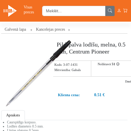
Visas
preces
Galvenā lapa
Kancelejas preces
Pildspalva lodīšu, melna, 0.5
mm, Centrum Pioneer
Noliktavā
51
🛈
Kods:
3-07-1431
Mērvienība: Gabals
Dau
Klienta cena:
0.51 €
Apraksts
Caurspīdīgs korpuss.
Lodītes diameters 0.5 mm.
Līnijas platums 0.5mm.