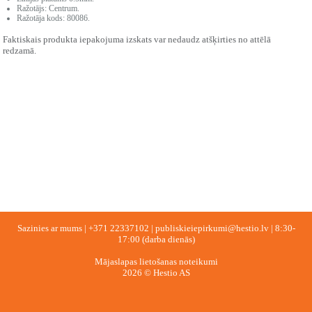
Ražotājs: Centrum.
Ražotāja kods: 80086.
Faktiskais produkta iepakojuma izskats var nedaudz atšķirties no attēlā
redzamā.
Sazinies ar mums |
+371 22337102
|
publiskieiepirkumi@hestio.lv
| 8:30-
17:00 (darba dienās)
Mājaslapas lietošanas noteikumi
2026 © Hestio AS