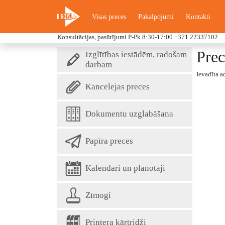
Visas preces
Pakalpojumi
Kontakti
Konsultācijas, pasūtījumi P-Pk 8:30-17:00
+371 22337102
Prec
Izglītības iestādēm, radošam
darbam
Ievadīta a
Kancelejas preces
Dokumentu uzglabāšana
Papīra preces
Kalendāri un plānotāji
Zīmogi
Printera kārtridži