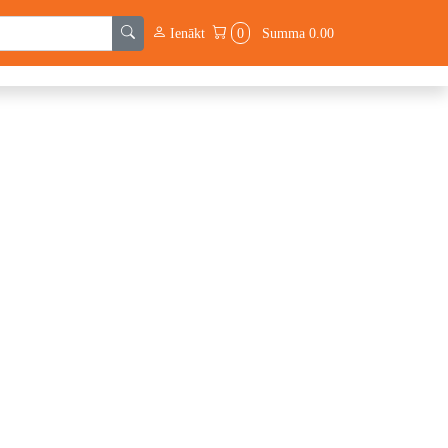
Ienākt
0
Summa
0.00