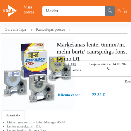
Visas
preces
Galvenā lapa
Kancelejas preces
Marķēšanas lente, 6mmx7m,
melni burti/ caurspīdīgs fons,
Dymo D1
Pieejams sākot ar 14.08.2026
Kods:
2-11-553
🛈
Mērvienība: Gabals
Dau
Klienta cena:
22.32 €
Apraksts
Etiķešu marķierim – Label Manager 450D.
Lentes nosaukums - D1.
Lentes izmērs - 6 mm x 7 m.