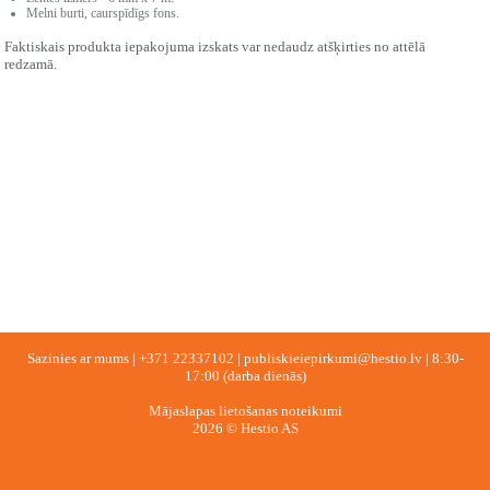
Melni burti, caurspīdīgs fons.
Faktiskais produkta iepakojuma izskats var nedaudz atšķirties no attēlā
redzamā.
Sazinies ar mums |
+371 22337102
|
publiskieiepirkumi@hestio.lv
| 8:30-
17:00 (darba dienās)
Mājaslapas lietošanas noteikumi
2026 © Hestio AS