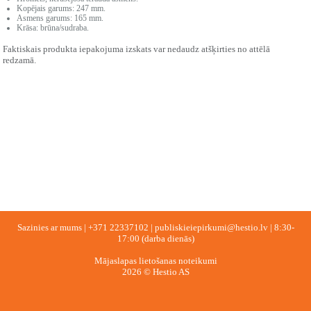
Kopējais garums: 247 mm.
Asmens garums: 165 mm.
Krāsa: brūna/sudraba.
Faktiskais produkta iepakojuma izskats var nedaudz atšķirties no attēlā
redzamā.
Sazinies ar mums |
+371 22337102
|
publiskieiepirkumi@hestio.lv
| 8:30-
17:00 (darba dienās)
Mājaslapas lietošanas noteikumi
2026 © Hestio AS