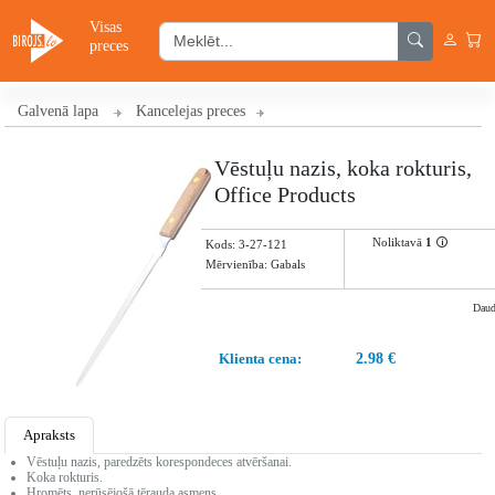
Visas
preces
Galvenā lapa
Kancelejas preces
Vēstuļu nazis, koka rokturis,
Office Products
Noliktavā
1
🛈
Kods:
3-27-121
Mērvienība: Gabals
Dau
Klienta cena:
2.98 €
Apraksts
Vēstuļu nazis, paredzēts korespondeces atvēršanai.
Koka rokturis.
Hromēts, nerūsējošā tērauda asmens.