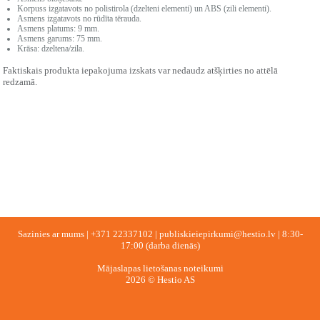
Korpuss izgatavots no polistirola (dzelteni elementi) un ABS (zili elementi).
Asmens izgatavots no rūdīta tērauda.
Asmens platums: 9 mm.
Asmens garums: 75 mm.
Krāsa: dzeltena/zila.
Faktiskais produkta iepakojuma izskats var nedaudz atšķirties no attēlā
redzamā.
Sazinies ar mums |
+371 22337102
|
publiskieiepirkumi@hestio.lv
| 8:30-
17:00 (darba dienās)
Mājaslapas lietošanas noteikumi
2026 © Hestio AS