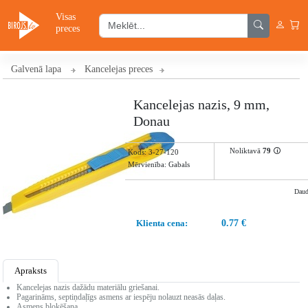
Visas
preces
Galvenā lapa
Kancelejas preces
Kancelejas nazis, 9 mm,
Donau
Noliktavā
79
🛈
Kods:
3-27-120
Mērvienība: Gabals
Dau
Klienta cena:
0.77 €
Apraksts
Kancelejas nazis dažādu materiālu griešanai.
Pagarināms, septiņdaļīgs asmens ar iespēju nolauzt neasās daļas.
Asmens bloķēšana.