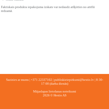
Faktiskais produkta iepakojuma izskats var nedaudz atšķirties no attēlā
redzamā.
Sazinies ar mums |
+371 22337102
|
publiskieiepirkumi@hestio.lv
| 8:30-
17:00 (darba dienās)
Mājaslapas lietošanas noteikumi
2026 © Hestio AS