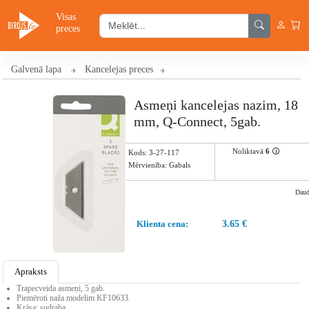
Visas
preces
Galvenā lapa
Kancelejas preces
Asmeņi kancelejas nazim, 18
mm, Q-Connect, 5gab.
Noliktavā
6
🛈
Kods:
3-27-117
Mērvienība: Gabals
Dau
Klienta cena:
3.65 €
Apraksts
Trapecveida asmeņi, 5 gab.
Piemēroti naža modelim KF10633.
Krāsa: sudraba.